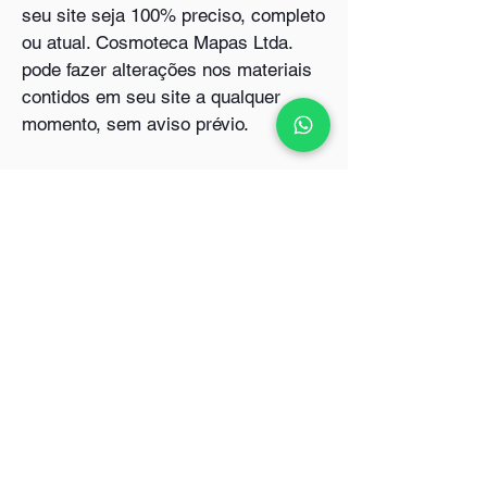
seu site seja 100% preciso, completo
ou atual. Cosmoteca Mapas Ltda.
pode fazer alterações nos materiais
contidos em seu site a qualquer
momento, sem aviso prévio.
O ACESSO, CADASTRO E USO DO
SITE IMPLICAM NA ACEITAÇÃO
TOTAL DAS DISPOSIÇÕES DESTA
POLÍTICA DE PRIVACIDADE. CASO
NÃO HAJA CONCORDÂNCIA COM
ALGUMA DISPOSIÇÃO AQUI
PRESENTE, NÃO UTILIZE ESTE
SITE.
Prazo de entrega
O prazo para o recebimento dos